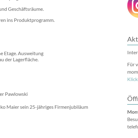
und Geschäftsräume.
ren ins Produktprogramm.
Akt
Inte
e Etage. Ausweitung
u der Lagerfläche.
Für 
mome
Klick
er Pawlowski
Öff
iko Maier sein 25-jähriges Firmenjubiläum
Mont
Besu
tele