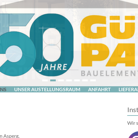
1
2
3
4
5
6
7
UNS
UNSER AUSTELLUNGSRAUM
ANFAHRT
LIEFERA
Ins
Wir 
n Asperg.